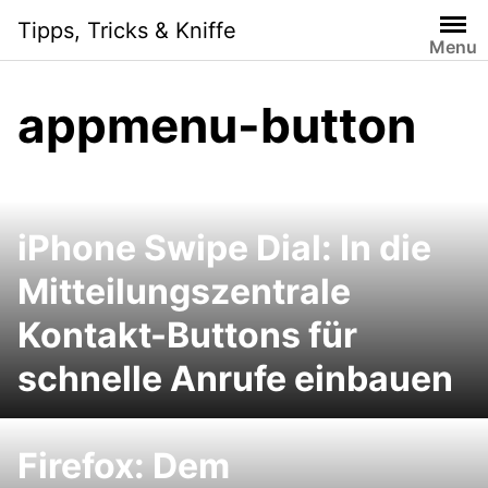
Skip
Tipps, Tricks & Kniffe
to
Menu
content
appmenu-button
iPhone Swipe Dial: In die
Mitteilungszentrale
Kontakt-Buttons für
schnelle Anrufe einbauen
Firefox: Dem