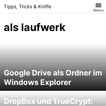
Skip
Tipps, Tricks & Kniffe
to
Menu
content
als laufwerk
Google Drive als Ordner im
Windows Explorer
DropBox und TrueCrypt: