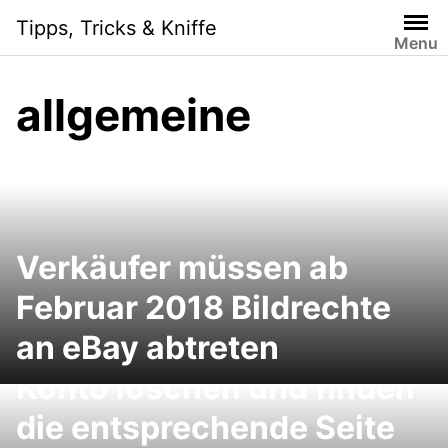
Skip
Tipps, Tricks & Kniffe
to
Menu
content
allgemeine
Verkäufer müssen ab
Februar 2018 Bildrechte
an eBay abtreten
Sie möchten ein Online-
Konto löschen und finden
die entsprechende Seite