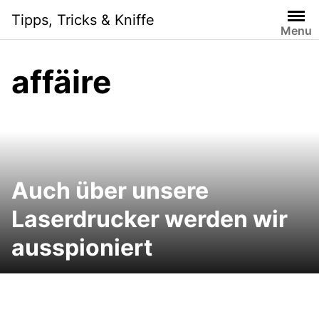
Skip
Tipps, Tricks & Kniffe
to
Menu
content
affäire
Auch über unsere
Laserdrucker werden wir
ausspioniert