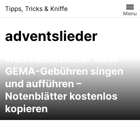
Skip
Tipps, Tricks & Kniffe
to
Menu
content
adventslieder
Singen im Advent:
Weihnachtslieder ohne
GEMA-Gebühren singen
und aufführen –
Notenblätter kostenlos
kopieren