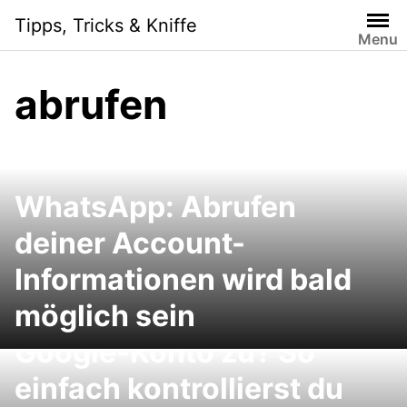
Skip
Tipps, Tricks & Kniffe
to
Menu
content
abrufen
WhatsApp: Abrufen
deiner Account-
Informationen wird bald
möglich sein
Wer greift auf mein
Google-Konto zu? So
einfach kontrollierst du