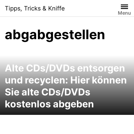
Skip
Tipps, Tricks & Kniffe
to
Menu
content
abgabgestellen
Alte CDs/DVDs entsorgen
und recyclen: Hier können
Sie alte CDs/DVDs
kostenlos abgeben