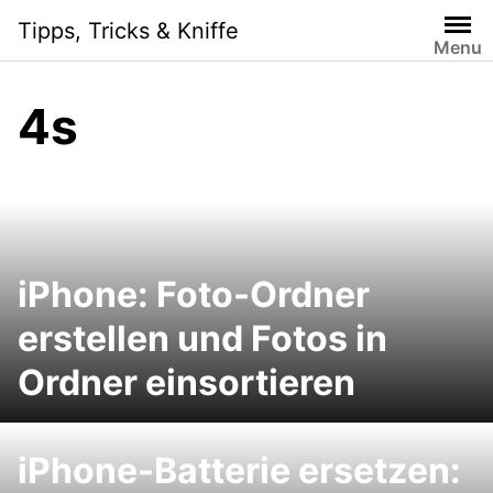
Skip
Tipps, Tricks & Kniffe
to
Menu
content
4s
iPhone: Foto-Ordner
erstellen und Fotos in
Ordner einsortieren
iPhone-Batterie ersetzen: