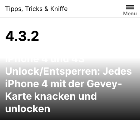
Skip
Tipps, Tricks & Kniffe
to
Menu
content
4.3.2
iPhone 4 und 4S
Unlock/Entsperren: Jedes
iPhone 4 mit der Gevey-
Karte knacken und
unlocken