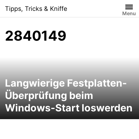
Skip
Tipps, Tricks & Kniffe
to
Menu
content
2840149
Langwierige Festplatten-
Überprüfung beim
Windows-Start loswerden