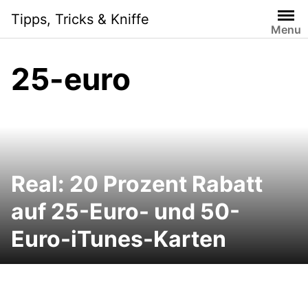
Skip
Tipps, Tricks & Kniffe
to
Menu
content
25-euro
Real: 20 Prozent Rabatt
auf 25-Euro- und 50-
Euro-iTunes-Karten