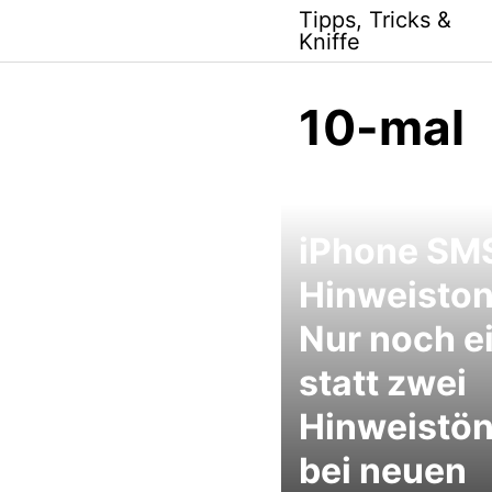
Skip
Tipps, Tricks &
to
Kniffe
content
10-mal
iPhone SM
Hinweiston
Nur noch e
statt zwei
Hinweistö
bei neuen