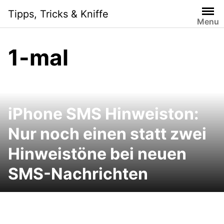
Skip
Tipps, Tricks & Kniffe
to
Menu
content
1-mal
iPhone SMS Hinweiston:
Nur noch einen statt zwei
Hinweistöne bei neuen
SMS-Nachrichten