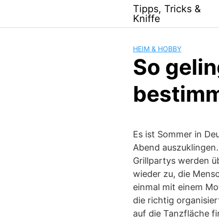
Skip
Tipps, Tricks &
to
Kniffe
content
HEIM & HOBBY
So gelin
bestim
Es ist Sommer in De
Abend auszuklingen.
Grillpartys werden 
wieder zu, die Mensc
einmal mit einem Mot
die richtig organisi
auf die Tanzfläche f