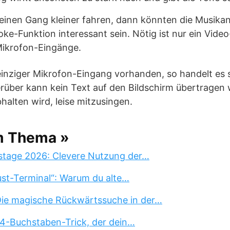
r einen Gang kleiner fahren, dann könnten die Musika
aoke-Funktion interessant sein. Nötig ist nur ein Vid
ikrofon-Eingänge.
n einziger Mikrofon-Eingang vorhanden, so handelt es
erüber kann kein Text auf den Bildschirm übertragen
alten wird, leise mitzusingen.
m Thema »
stage 2026: Clevere Nutzung der…
st-Terminal“: Warum du alte…
 Die magische Rückwärtssuche in der…
 4-Buchstaben-Trick, der dein…