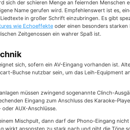
rd sich der schieren Menge an feiernden Menschen 
eigene Name gerufen wird. Empfehlenswert ist es, ei
Liedtexte in großer Schrift einzubringen. Es gibt spe
tures wie Echoeffekte
oder einen besonders starken 
ischen Zeitgenossen ein wahrer Spaß ist.
echnik
ignet sich, sofern ein AV-Eingang vorhanden ist. Alt
cart-Buchse nutzbar sein, um das Leih-Equipment a
anlagen müssen zwingend sogenannte Clinch-Ausgä
rechenden Eingang zum Anschluss des Karaoke-Player
- oder AUX-Anschlüsse.
 einem Mischpult, dann darf der Phono-Eingang nicht
g wirkt ansonsten zu stark nach und gibt die Töne s