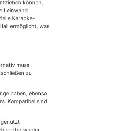
entziehen können,
ne Leinwand
zielle Karaoke-
Hall ermöglicht, was
ernativ muss
nschließen zu
nge haben, ebenso
s. Kompatibel sind
 genutzt
chlechter wieder.