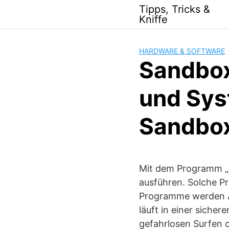
Skip
Tipps, Tricks &
to
Kniffe
content
HARDWARE & SOFTWARE
Sandbox
und Sys
Sandbox
Mit dem Programm „
ausführen. Solche P
Programme werden Ä
läuft in einer siche
gefahrlosen Surfen 