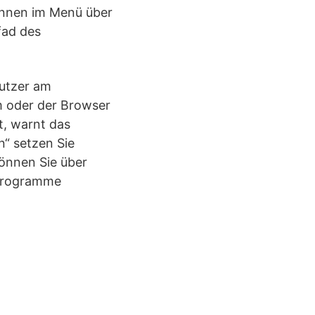
önnen im Menü über
fad des
nutzer am
m oder der Browser
t, warnt das
n“ setzen Sie
können Sie über
 Programme