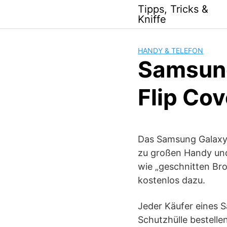
Skip
Tipps, Tricks &
to
Kniffe
content
HANDY & TELEFON
Samsung
Flip Cov
Das Samsung Galaxy 
zu großen Handy und 
wie „geschnitten Bro
kostenlos dazu.
Jeder Käufer eines 
Schutzhülle bestelle