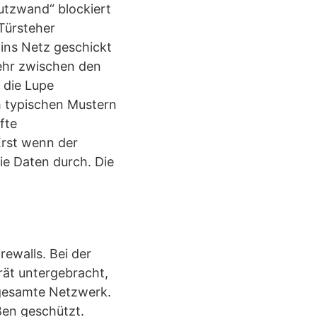
hutzwand“ blockiert
 Türsteher
 ins Netz geschickt
kehr zwischen den
 die Lupe
h typischen Mustern
fte
Erst wenn der
ie Daten durch. Die
rewalls. Bei der
rät untergebracht,
s gesamte Netzwerk.
ßen geschützt.