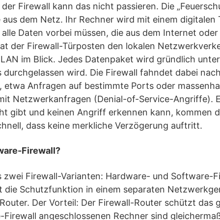
 der Firewall kann das nicht passieren. Die „Feuersc
fe aus dem Netz. Ihr Rechner wird mit einem digitalen
 alle Daten vorbei müssen, die aus dem Internet oder
hat der Firewall-Türposten den lokalen Netzwerkver
LAN im Blick. Jedes Datenpaket wird gründlich unter
durchgelassen wird. Die Firewall fahndet dabei nac
s, etwa Anfragen auf bestimmte Ports oder massenha
it Netzwerkanfragen (Denial-of-Service-Angriffe). 
cht gibt und keinen Angriff erkennen kann, kommen d
chnell, dass keine merkliche Verzögerung auftritt.
ware-Firewall?
s zwei Firewall-Varianten: Hardware- und Software-Fi
st die Schutzfunktion in einem separaten Netzwerkge
Router. Der Vorteil: Der Firewall-Router schützt da
e-Firewall angeschlossenen Rechner sind gleicherma