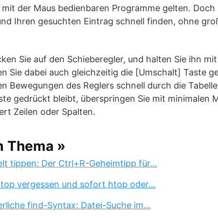
le mit der Maus bedienbaren Programme gelten. Doch
und Ihren gesuchten Eintrag schnell finden, ohne gro
icken Sie auf den Schieberegler, und halten Sie ihn mit
en Sie dabei auch gleichzeitig die [Umschalt] Taste g
en Bewegungen des Reglers schnell durch die Tabelle
ste gedrückt bleibt, überspringen Sie mit minimale
rt Zeilen oder Spalten.
m Thema »
lt tippen: Der Ctrl+R-Geheimtipp für…
 top vergessen und sofort htop oder…
erliche find-Syntax: Datei-Suche im…