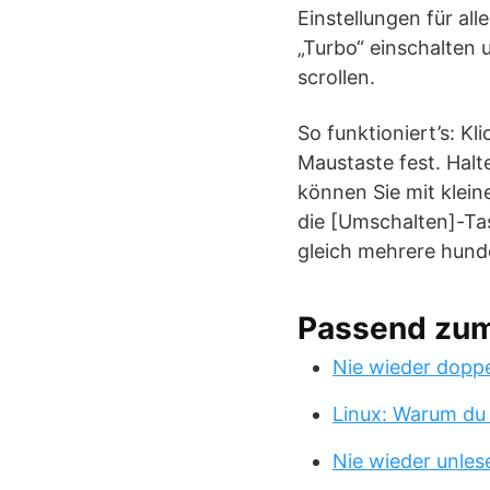
Einstellungen für al
„Turbo“ einschalten 
scrollen.
So funktioniert’s: Kl
Maustaste fest. Halt
können Sie mit klein
die [Umschalten]-Ta
gleich mehrere hunde
Passend zu
Nie wieder doppe
Linux: Warum du
Nie wieder unles