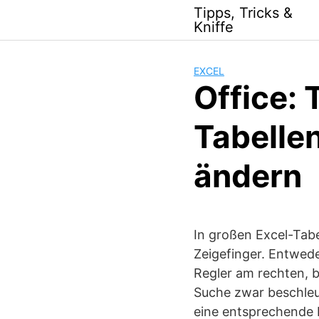
Skip
Tipps, Tricks &
to
Kniffe
content
EXCEL
Office: 
Tabellen
ändern
In großen Excel-Tabe
Zeigefinger. Entwede
Regler am rechten, b
Suche zwar beschleun
eine entsprechende E