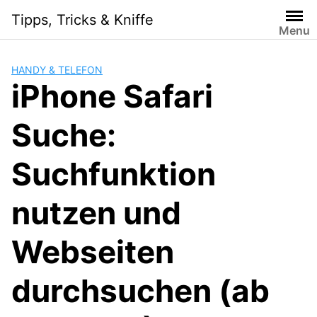
Skip
Tipps, Tricks & Kniffe
to
Menu
content
HANDY & TELEFON
iPhone Safari
Suche:
Suchfunktion
nutzen und
Webseiten
durchsuchen (ab