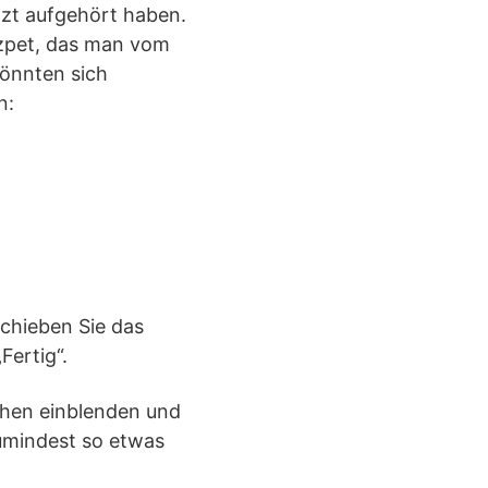
tzt aufgehört haben.
nzpet, das man vom
könnten sich
n:
schieben Sie das
Fertig“.
ichen einblenden und
zumindest so etwas