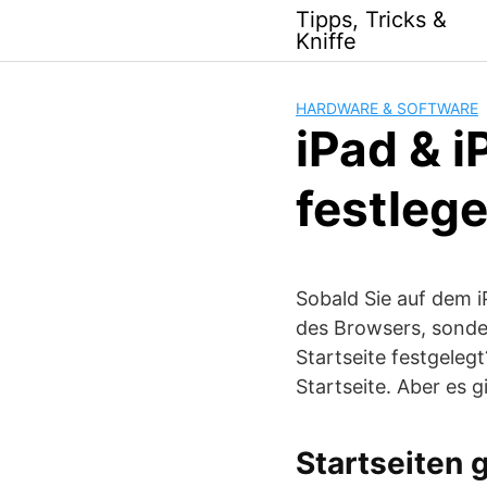
Skip
Tipps, Tricks &
to
Kniffe
content
HARDWARE & SOFTWARE
iPad & i
festleg
Sobald Sie auf dem i
des Browsers, sonder
Startseite festgeleg
Startseite. Aber es g
Startseiten g