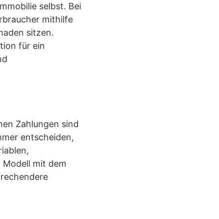
mmobilie selbst. Bei
rbraucher mithilfe
haden sitzen.
tion für ein
nd
chen Zahlungen sind
hmer entscheiden,
iablen,
m Modell mit dem
sprechendere