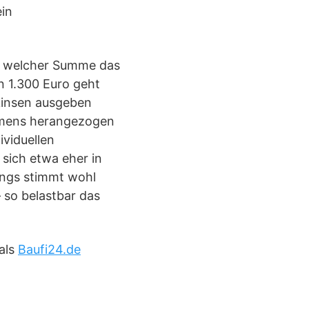
ein
zu welcher Summe das
 1.300 Euro geht
Zinsen ausgeben
mmens herangezogen
ividuellen
sich etwa eher in
dings stimmt wohl
 so belastbar das
als
Baufi24.de