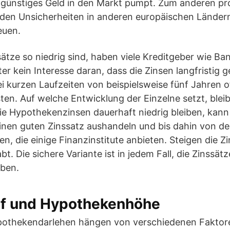
l günstiges Geld in den Markt pumpt. Zum anderen prof
den Unsicherheiten in anderen europäischen Ländern
euen.
sätze so niedrig sind, haben viele Kreditgeber wie B
ter kein Interesse daran, dass die Zinsen langfristig 
ei kurzen Laufzeiten von beispielsweise fünf Jahren o
sten. Auf welche Entwicklung der Einzelne setzt, bleib
die Hypothekenzinsen dauerhaft niedrig bleiben, kann
einen guten Zinssatz aushandeln und bis dahin von d
en, die einige Finanzinstitute anbieten. Steigen die Zi
t. Die sichere Variante ist in jedem Fall, die Zinssät
iben.
rf und Hypothekenhöhe
ypothekendarlehen hängen von verschiedenen Faktore