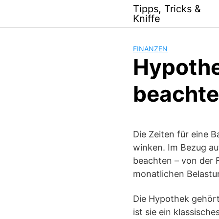
Skip
Tipps, Tricks &
to
Kniffe
content
FINANZEN
Hypothek
beacht
Die Zeiten für eine 
winken. Im Bezug auf
beachten – von der F
monatlichen Belastu
Die Hypothek gehört
ist sie ein klassisch