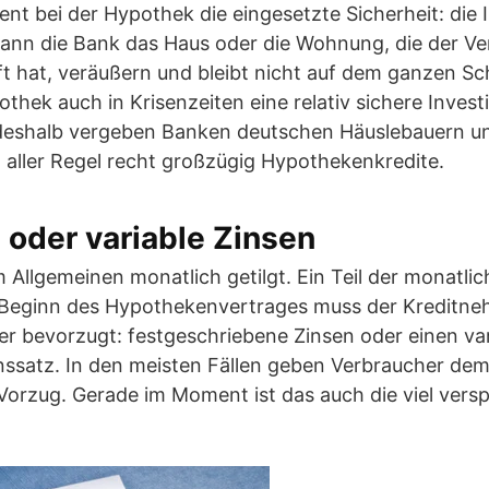
ent bei der Hypothek die eingesetzte Sicherheit: die I
kann die Bank das Haus oder die Wohnung, die der Ve
t hat, veräußern und bleibt nicht auf dem ganzen Sc
othek auch in Krisenzeiten eine relativ sichere Investi
h deshalb vergeben Banken deutschen Häuslebauern u
 aller Regel recht großzügig Hypothekenkredite.
 oder variable Zinsen
 Allgemeinen monatlich getilgt. Ein Teil der monatli
u Beginn des Hypothekenvertrages muss der Kreditne
er bevorzugt: festgeschriebene Zinsen oder einen var
inssatz. In den meisten Fällen geben Verbraucher de
 Vorzug. Gerade im Moment ist das auch die viel ver