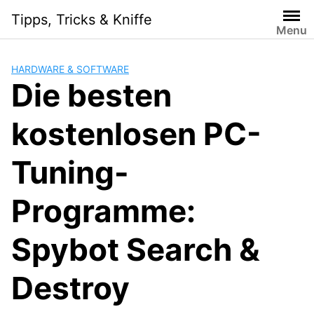
Skip
Tipps, Tricks & Kniffe
to
Menu
content
HARDWARE & SOFTWARE
Die besten
kostenlosen PC-
Tuning-
Programme:
Spybot Search &
Destroy