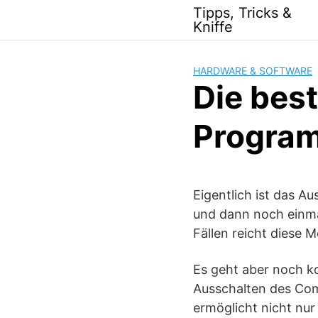
Skip
Tipps, Tricks &
to
Kniffe
content
HARDWARE & SOFTWARE
Die bes
Progra
Eigentlich ist das A
und dann noch einma
Fällen reicht diese 
Es geht aber noch 
Ausschalten des Com
ermöglicht nicht nu