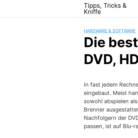
Skip
Tipps, Tricks &
to
Kniffe
content
HARDWARE & SOFTWARE
Die bes
DVD, HD
In fast jedem Rechn
eingebaut. Meist ha
sowohl abspielen al
Brenner ausgestatte
Nachfolgern der DV
passen, ist auf Blu-