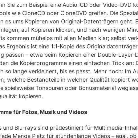
enn Sie zum Beispiel eine Audio-CD oder Video-DVD 
ntools wie CloneCD oder CloneDVD greifen. Die Spezi
 es ums Kopieren von Original-Datenträgern geht. E
inlegen, auf Kopieren klicken, und nach wenigen Minu
ofis kommen mühelos mit allen Medien klar; selbst ve
s Ergebnis ist eine 1:1-Kopie des Originaldatenträger. 
ng passen – etwa beim Kopieren einer Double-Layer-D
den die Kopierprogramme einen einfachen Trick an: 
h so lange verkleinert, bis es passt. Mehr noch: I
en, welche Bestandteile in welcher Qualität kopiert w
beispielsweise Tonspuren oder Bonusmaterial weglas
ualität kopieren.
mme für Fotos, Musik und Videos
 und Blu-rays sind prädestiniert für Multimedia-Inha
 jede Menge Platz für stundenlange Videos – egal, ob