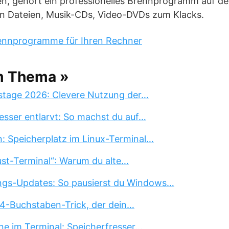
n, gehört ein professionelles Brennprogramm auf d
n Dateien, Musik-CDs, Video-DVDs zum Klacks.
rennprogramme für Ihren Rechner
m Thema »
stage 2026: Clevere Nutzung der…
esser entlarvt: So machst du auf…
n: Speicherplatz im Linux-Terminal…
st-Terminal“: Warum du alte…
ngs-Updates: So pausierst du Windows…
 4-Buchstaben-Trick, der dein…
ne im Terminal: Speicherfresser…