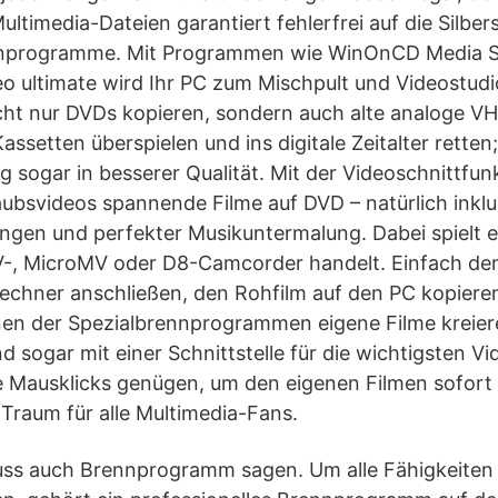
Multimedia-Dateien garantiert fehlerfrei auf die Silb
ennprogramme. Mit Programmen wie WinOnCD Media S
 ultimate wird Ihr PC zum Mischpult und Videostudio
cht nur DVDs kopieren, sondern auch alte analoge VH
ssetten überspielen und ins digitale Zeitalter retten
sogar in besserer Qualität. Mit der Videoschnittfun
laubsvideos spannende Filme auf DVD – natürlich ink
gen und perfekter Musikuntermalung. Dabei spielt es
V-, MicroMV oder D8-Camcorder handelt. Einfach den
chner anschließen, den Rohfilm auf den PC kopiere
nen der Spezialbrennprogrammen eigene Filme kreiere
sogar mit einer Schnittstelle für die wichtigsten Vi
e Mausklicks genügen, um den eigenen Filmen sofort
n Traum für alle Multimedia-Fans.
ss auch Brennprogramm sagen. Um alle Fähigkeiten