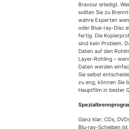
Bravour erledigt. W
sollten Sie zu Bren
wahre Experten wenn
oder Blue-ray-Disc e
fertig. Die Kopierpr
sind kein Problem. Da
Daten auf den Rohli
Layer-Rohling – wen
Daten werden einfac
Sie selbst entscheid
zu eng, können Sie 
Hauptfilm in bester Q
Spezialbrennprogra
Ganz klar: CDs, DVDs
Blu-ray-Scheiben ist