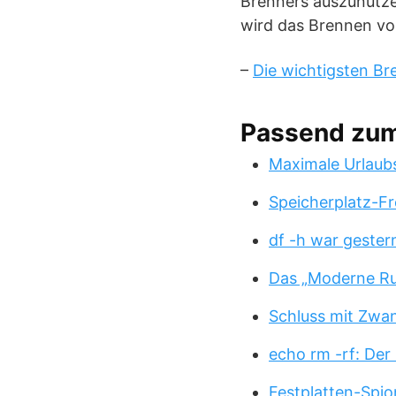
Brenners auszunutze
wird das Brennen vo
–
Die wichtigsten B
Passend zu
Maximale Urlaub
Speicherplatz-Fr
df -h war gester
Das „Moderne Ru
Schluss mit Zwa
echo rm -rf: Der
Festplatten-Spio