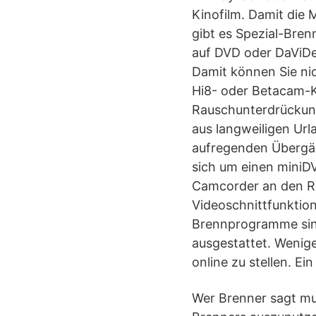
Kinofilm. Damit die 
gibt es Spezial-Br
auf DVD oder DaViDeo
Damit können Sie ni
Hi8- oder Betacam-Ka
Rauschunterdrückung 
aus langweiligen Ur
aufregenden Übergän
sich um einen miniD
Camcorder an den Re
Videoschnittfunktio
Brennprogramme sind 
ausgestattet. Wenig
online zu stellen. Ei
Wer Brenner sagt mu