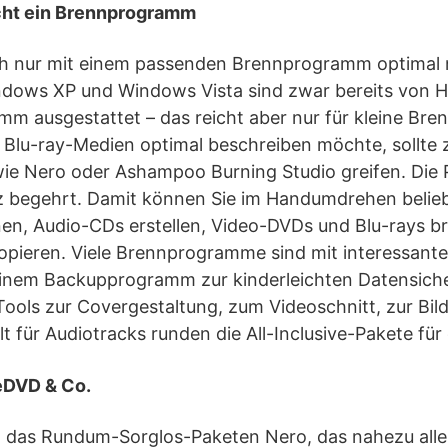
cht ein Brennprogramm
sich nur mit einem passenden Brennprogramm optimal 
dows XP und Windows Vista sind zwar bereits von H
mm ausgestattet – das reicht aber nur für kleine Br
Blu-ray-Medien optimal beschreiben möchte, sollte z
 Nero oder Ashampoo Burning Studio greifen. Die Pro
 begehrt. Damit können Sie im Handumdrehen beliebi
nen, Audio-CDs erstellen, Video-DVDs und Blu-rays b
opieren. Viele Brennprogramme sind mit interessante
einem Backupprogramm zur kinderleichten Datensich
 Tools zur Covergestaltung, zum Videoschnitt, zur Bi
lt für Audiotracks runden die All-Inclusive-Pakete fü
eDVD & Co.
st das Rundum-Sorglos-Paketen Nero, das nahezu all