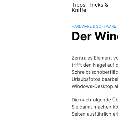
Skip
Tipps, Tricks &
to
Kniffe
content
HARDWARE & SOFTWARE
Der Win
Zentrales Element v
trifft den Nagel auf 
Schreibtischoberfläc
Urlaubsfotos bearbei
Windows-Desktop a
Die nachfolgende Üb
Sie damit machen kö
Seiten ausführlich e