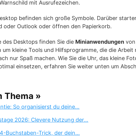
 Warnschild mit Ausrufezeichen.
ktop befinden sich große Symbole. Darüber starten
oder Outlook oder öffnen den Papierkorb.
e des Desktops finden Sie die
Minianwendungen
von 
h um kleine Tools und Hilfsprogramme, die die Arbei
fach nur Spaß machen. Wie Sie die Uhr, das kleine Fo
imal einsetzen, erfahren Sie weiter unten um Absch
m Thema »
tie: So organisierst du deine…
stage 2026: Clevere Nutzung der…
 4-Buchstaben-Trick, der dein…