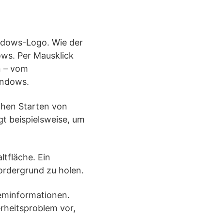
indows-Logo. Wie der
dows. Per Mausklick
n – vom
indows.
chen Starten von
t beispielsweise, um
ltfläche. Ein
ordergrund zu holen.
eminformationen.
rheitsproblem vor,