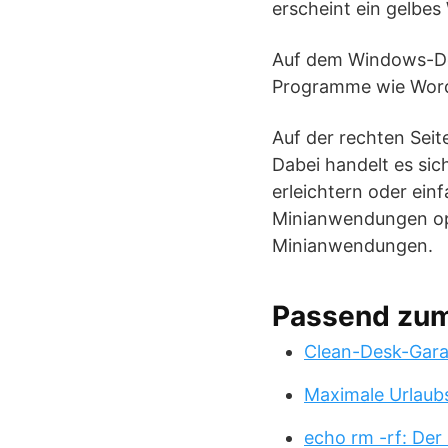
erscheint ein gelbes
Auf dem Windows-Des
Programme wie Word 
Auf der rechten Seit
Dabei handelt es sic
erleichtern oder ein
Minianwendungen opt
Minianwendungen.
Passend zu
Clean-Desk-Garan
Maximale Urlaub
echo rm -rf: Der