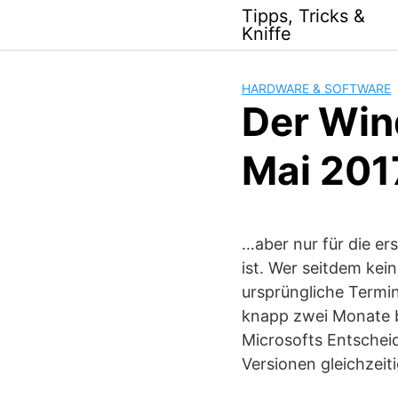
Skip
Tipps, Tricks &
to
Kniffe
content
HARDWARE & SOFTWARE
Der Win
Mai 201
…aber nur für die er
ist. Wer seitdem kein
ursprüngliche Termin
knapp zwei Monate b
Microsofts Entschei
Versionen gleichzeit