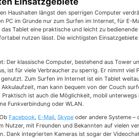
ten Einsatzgebiete
elen Haushalten längst den sperrigen Computer verdr
en PC im Grunde nur zum Surfen im Internet, für E-Ma
 das Tablet eine praktische und leicht zu bedienende A
rtabel nutzen lässt. Die wichtigsten Einsatzgebiete 
et: Der klassische Computer, bestehend aus Tower u
, ist für viele Verbraucher zu sperrig. Er nimmt viel 
 genutzt. Zum Surfen im Internet ist ein Tablet weita
e Akkulaufzeit, man kann bequem von der Couch surfe
. Praktisch ist auch die Möglichkeit, mobil unterwegs
ine Funkverbindung oder WLAN.
 Ob
Facebook
,
E-Mail
,
Skype
oder andere Systeme – d
em Nutzer, mit Freunden und Bekannten auf vielen v
. Dank integrierten Kameras ist sogar der Videocha