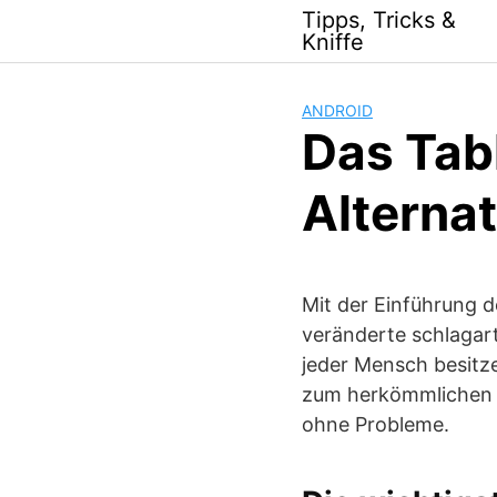
Skip
Tipps, Tricks &
to
Kniffe
content
ANDROID
Das Tabl
Alterna
Mit der Einführung d
veränderte schlagar
jeder Mensch besitze
zum herkömmlichen PC
ohne Probleme.