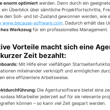
e enorm optimiert
werden. Denn durch ein geeigne
k ein Überblick über sämtliche Projektfortschritte, F
ie den Soll- und Ist-Zustand gewonnen werden, wie e
on www.because-software.com
. Dadurch erhält das 
sches Werkzeug
für ein professionelles Management.
tive Vorteile macht sich eine Ag
kurzer Zeit bezahlt:
hboards:
Mit Hilfe einer vielfältigen Startseitenfunkti
mationen miteinander verknüpft und ermöglichen dur
en eine effizientere Arbeitsweise.
jektdurchführung:
Die Agentursoftware bietet eine ze
sodass Mitarbeiter jederzeit auf für sie relevante pr
greifen können – so kann viel Zeit gespart werden.