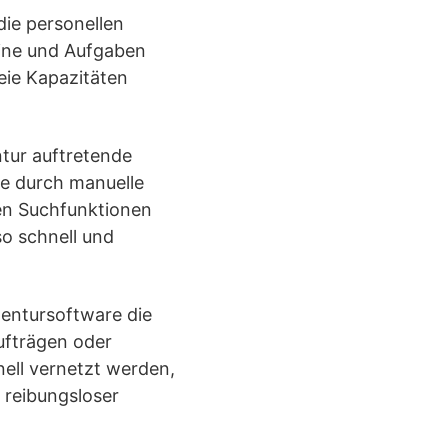
die personellen
mine und Aufgaben
reie Kapazitäten
tur auftretende
se durch manuelle
nen Suchfunktionen
so schnell und
gentursoftware die
ufträgen oder
ell vernetzt werden,
 reibungsloser