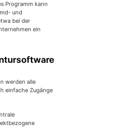
tes Programm kann
remd- und
twa bei der
Unternehmen ein
entursoftware
on werden alle
ch einfache Zugänge
ntrale
ojektbezogene