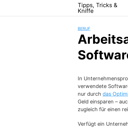
Skip
Tipps, Tricks &
to
Kniffe
content
BERUF
Arbeits
Softwar
In Unternehmensproz
verwendete Software 
nur durch
das Optim
Geld einsparen – a
zugleich für einen r
Verfügt ein Unterne