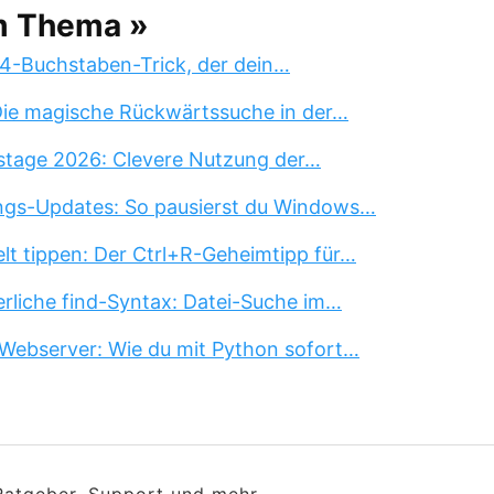
m Thema »
 4-Buchstaben-Trick, der dein…
 Die magische Rückwärtssuche in der…
stage 2026: Clevere Nutzung der…
ngs-Updates: So pausierst du Windows…
lt tippen: Der Ctrl+R-Geheimtipp für…
erliche find-Syntax: Datei-Suche im…
Webserver: Wie du mit Python sofort…