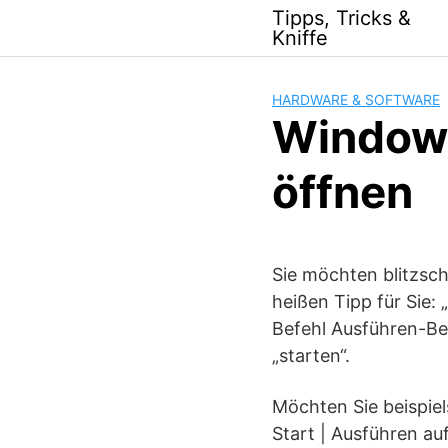
Skip
Tipps, Tricks &
to
Kniffe
content
HARDWARE & SOFTWARE
Windows
öffnen
Sie möchten blitzsc
heißen Tipp für Sie:
Befehl Ausführen-Be
„starten“.
Möchten Sie beispie
Start | Ausführen au