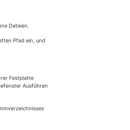
ene Dateien.
etten Pfad ein, und
er Festplatte
befenster Ausführen
ammverzeichnisses