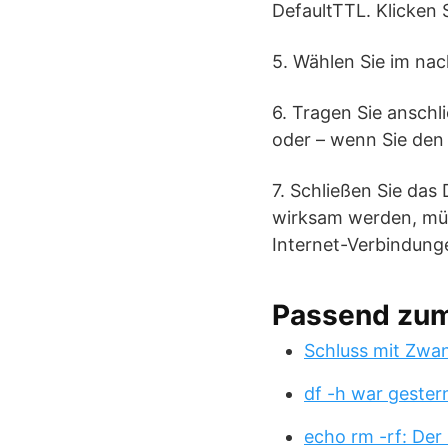
DefaultTTL. Klicken 
5. Wählen Sie im na
6. Tragen Sie anschl
oder – wenn Sie den 
7. Schließen Sie das
wirksam werden, müs
Internet-Verbindung
Passend zu
Schluss mit Zwa
df -h war gester
echo rm -rf: Der