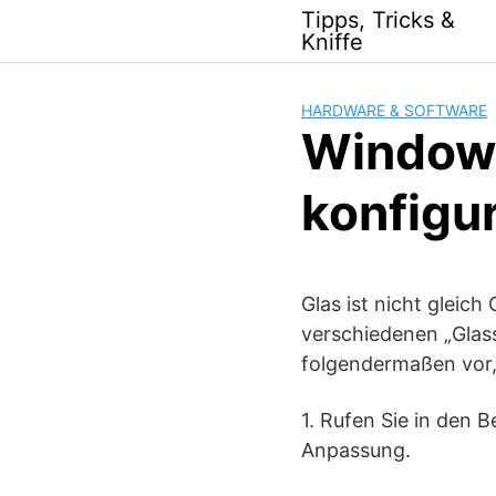
Skip
Tipps, Tricks &
to
Kniffe
content
HARDWARE & SOFTWARE
Windows
konfigu
Glas ist nicht gleic
verschiedenen „Glasso
folgendermaßen vor,
1. Rufen Sie in den B
Anpassung.