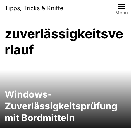
Skip
Tipps, Tricks & Kniffe
to
Menu
content
zuverlässigkeitsve
rlauf
Windows-
Zuverlässigkeitsprüfung
mit Bordmitteln