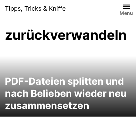
Skip
Tipps, Tricks & Kniffe
to
Menu
content
zurückverwandeln
PDF-Dateien splitten und
nach Belieben wieder neu
zusammensetzen