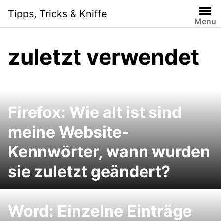
Skip
Tipps, Tricks & Kniffe
to
Menu
content
zuletzt verwendet
Firefox: Wie alt ist sind
meine Website-
Kennwörter, wann wurden
sie zuletzt geändert?
Word: Einzelne Einträge