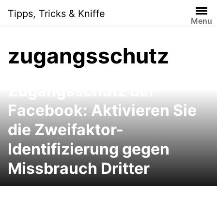
Skip
Tipps, Tricks & Kniffe
to
Menu
content
zugangsschutz
Der verbesserte
Zugangsschutz bei
Facebook: Aktivieren Sie
die Zweifaktor-
Identifizierung gegen
Missbrauch Dritter