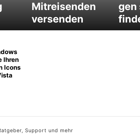
g
Mitreisenden
gen 
versenden
find
ndows
e Ihren
n Icons
ista
 Ratgeber, Support und mehr