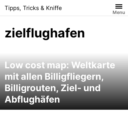
Skip
Tipps, Tricks & Kniffe
to
Menu
content
zielflughafen
Low cost map: Weltkarte
mit allen Billigfliegern,
Billigrouten, Ziel- und
Abflughäfen