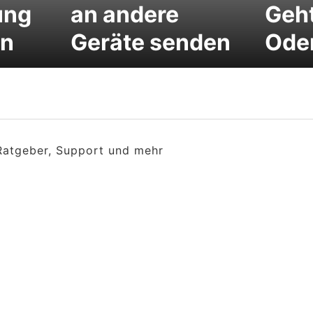
ung
an andere
Geht
en
Geräte senden
Ode
 Ratgeber, Support und mehr