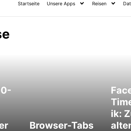
Startseite
Unsere Apps
Reisen
Dat
se
0-
Fac
Tim
ik: 
er
Browser-Tabs
alte