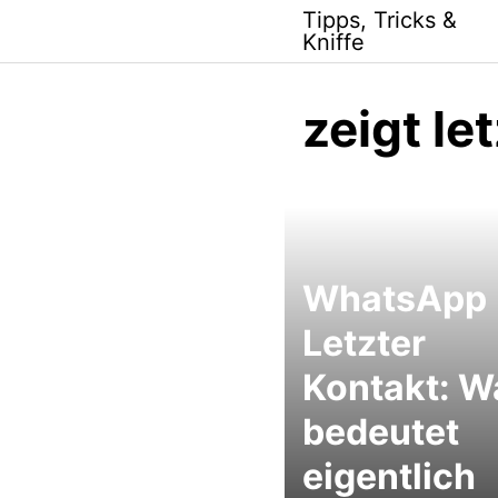
Skip
Tipps, Tricks &
to
Kniffe
content
zeigt le
WhatsApp
Letzter
Kontakt: W
bedeutet
eigentlich