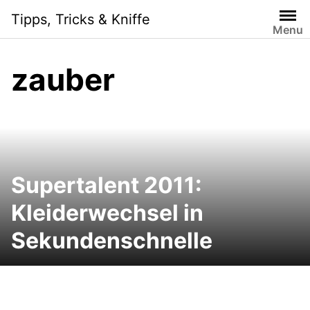
Skip
Tipps, Tricks & Kniffe
to
Menu
content
zauber
Supertalent 2011:
Kleiderwechsel in
Sekundenschnelle