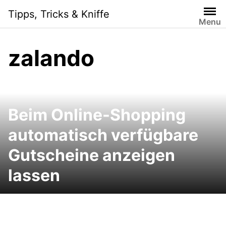
Skip
Tipps, Tricks & Kniffe
to
Menu
content
zalando
Beim Online-Shopping
automatisch verfügbare
Gutscheine anzeigen
lassen