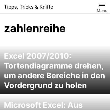
Skip
Tipps, Tricks & Kniffe
to
Menu
content
zahlenreihe
Excel 2007/2010:
Tortendiagramme drehen,
um andere Bereiche in den
Vordergrund zu holen
Microsoft Excel: Aus