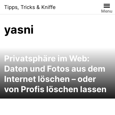
Skip
Tipps, Tricks & Kniffe
to
Menu
content
yasni
Privatsphäre im Web:
Daten und Fotos aus dem
Internet löschen – oder
von Profis löschen lassen