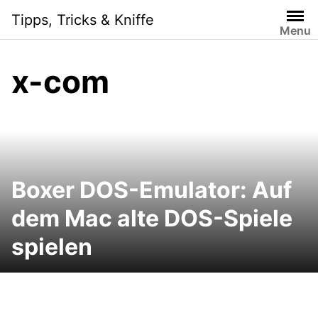
Skip
Tipps, Tricks & Kniffe
to
Menu
content
x-com
Boxer DOS-Emulator: Auf
dem Mac alte DOS-Spiele
spielen