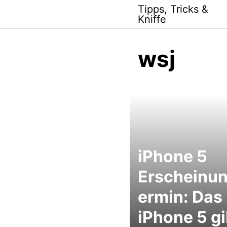
Skip
Tipps, Tricks &
to
Kniffe
content
wsj
iPhone 5
Erscheinun
ermin: Das
iPhone 5 gi