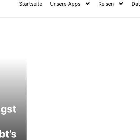
Startseite
Unsere Apps
Reisen
Dat
gst
bt’s