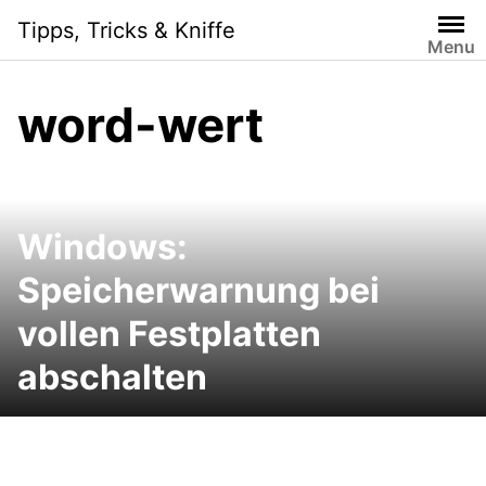
Skip
Tipps, Tricks & Kniffe
to
Menu
content
word-wert
Windows:
Speicherwarnung bei
vollen Festplatten
abschalten