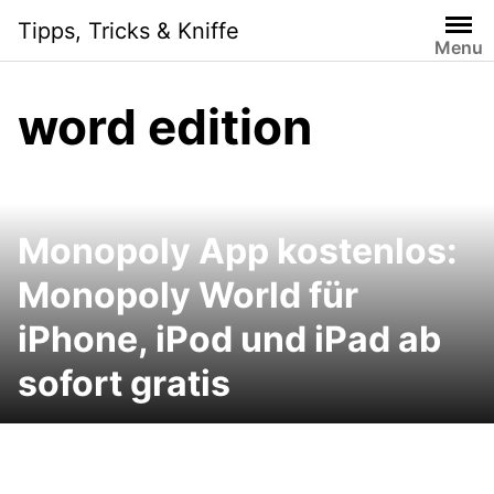
Skip
Tipps, Tricks & Kniffe
to
Menu
content
word edition
Monopoly App kostenlos:
Monopoly World für
iPhone, iPod und iPad ab
sofort gratis