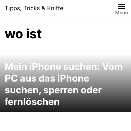
Skip
Tipps, Tricks & Kniffe
to
Menu
content
wo ist
Mein iPhone suchen: Vom
PC aus das iPhone
suchen, sperren oder
fernlöschen