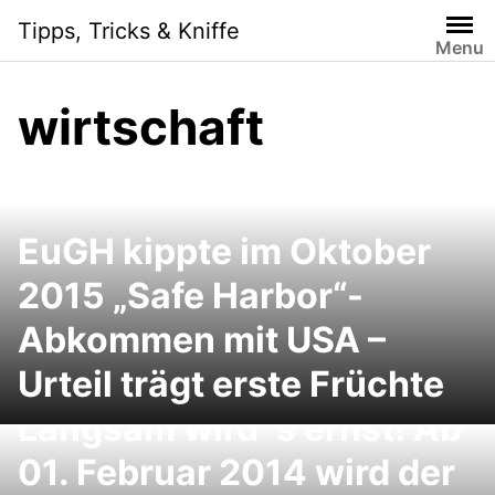
Skip
Tipps, Tricks & Kniffe
to
Menu
content
wirtschaft
EuGH kippte im Oktober
2015 „Safe Harbor“-
Abkommen mit USA –
Urteil trägt erste Früchte
SEPA, IBAN und BIC:
Langsam wird´s ernst! Ab
01. Februar 2014 wird der