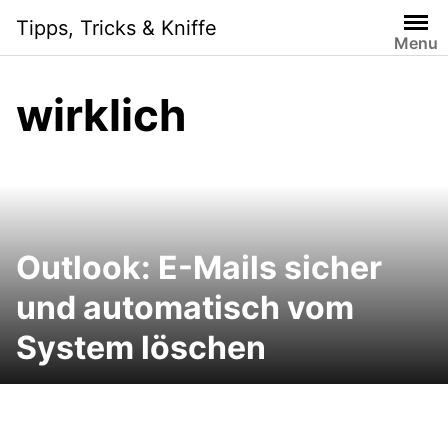
Skip
Tipps, Tricks & Kniffe
to
Menu
content
wirklich
Outlook: E-Mails sicher
und automatisch vom
System löschen